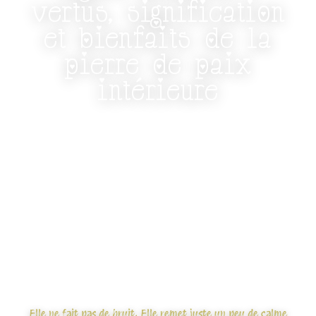
vertus, signification
et bienfaits de la
pierre de paix
intérieure
pierre de paix intérieure, de clarté et
d'équilibre
L'
Agate Blanche
est une pierre naturelle douce, liée
à la
paix intérieure
, à la
clarté mentale
, à la
stabilité
émotionnelle
et à la
protection bienveillante
. Elle
accompagne les périodes sensibles avec calme,
douceur et présence. Pas besoin de hurler pour être
efficace. Elle, elle préfère apaiser en silence.
Elle ne fait pas de bruit. Elle remet juste un peu de calme