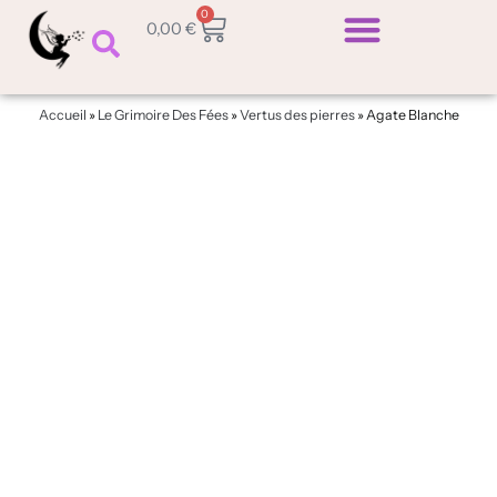
Aller
0
Panier
0,00
€
au
contenu
Bracelet Chemin De Vie
Commande Personnalisée
Le Grimoire Des Fées
Accueil
»
Le Grimoire Des Fées
»
Vertus des pierres
»
Agate Blanche