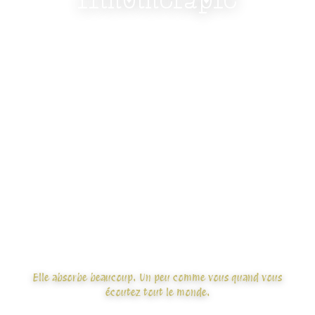
pierre de protection, d'intuition et
d'harmonie intérieure
La
labradorite
est une pierre naturelle reconnue
pour ses
vertus de protection
, d'
intuition
et
d'
équilibre émotionnel
. Aussi appelée
pierre des
thérapeutes
ou
bouclier énergétique
, elle
accompagne particulièrement les personnes
sensibles, empathiques ou très sollicitées. Avec ses
reflets bleus, verts et dorés... elle protège, oui. Mais
elle attire aussi les regards. Et entre nous, elle fait
clairement le job des deux côtés.
Elle absorbe beaucoup. Un peu comme vous quand vous
écoutez tout le monde.