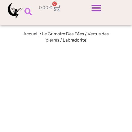
Aller
0
Panier
0,00
€
au
contenu
Bracelet Chemin De Vie
Commande Personnalisée
Le Grimoire Des Fées
Accueil
/
Le Grimoire Des Fées
/
Vertus des
pierres
/ Labradorite