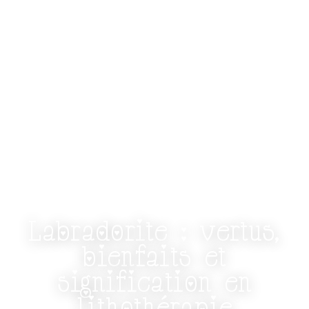
- LE GRIMOIRE DES FÉES - VERTUS DES
PIERRES -
Labradorite : vertus,
bienfaits et
signification en
lithothérapie